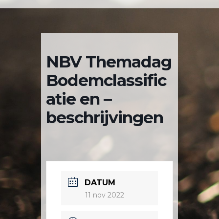
NBV Themadag
Bodemclassific
atie en –
beschrijvingen
DATUM
11 nov 2022