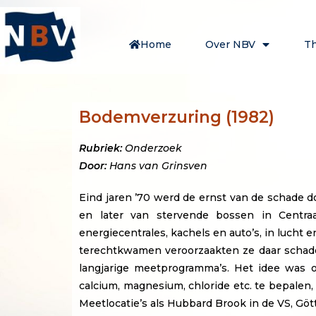
Home
Over NBV
T
Bodemverzuring (1982)
Rubriek:
Onderzoek
Door:
Hans van Grinsven
Eind jaren ’70 werd de ernst van de schade 
en later van stervende bossen in Centraa
energiecentrales, kachels en auto’s, in lucht
terechtkwamen veroorzaakten ze daar schade
langjarige meetprogramma’s. Het idee was o
calcium, magnesium, chloride etc. te bepale
Meetlocatie’s als Hubbard Brook in de VS, G