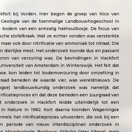
kfort bij Vorden. Hier begon de groep van Nico van
eologie van de toenmalige Landbouwhogeschool in
e bodem van een armzalig hakhoutbosje. De focus van
he stofafbraak. Wat ze echter vonden was versterkte
maar ook door nitrificatie van ammoniak tot nitraat. Die
van dierlijke mest. Het onderzoek toonde dus en passant
bron van verzuring was. De bevindingen in Hackfort
iversiteit van Amsterdam in Winterswijk. Het feit dat
se, kon leiden tot bodemverzuring door omzetting in
uurgraad beneden de waarde vier, was wereldnieuws. De
ngse) landbouwkundig onderzoek was namelijk dat
trificatieproces en dat deze beneden een zuurgraad van
t onderzoek in Hackfort leidde uiteindelijk tot een
 in Nature in 1982. Kort daarna toonden Wageningse
mels het nitrificatieproces uitvoerden, die ook bij een
en periode van nieuw interdisciplinair onderzoek in
g, Microbiologie, Bosbouw,
Stiboka
(later Alterra), maar