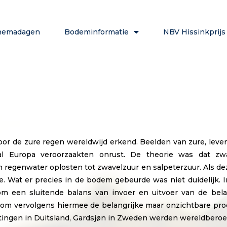
hemadagen
Bodeminformatie
NBV Hissinkprijs
door de zure regen wereldwijd erkend. Beelden van zure, lev
l Europa veroorzaakten onrust. De theorie was dat zwave
 en regenwater oplosten tot zwavelzuur en salpeterzuur. Als 
. Wat er precies in de bodem gebeurde was niet duidelijk.
m een sluitende balans van invoer en uitvoer van de belang
n, om vervolgens hiermee de belangrijke maar onzichtbare pr
öttingen in Duitsland, Gardsjøn in Zweden werden wereldbero