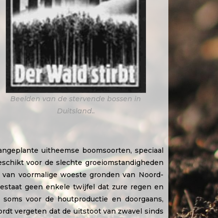
Beelden van de stervende bossen in
Duitsland..
angeplante uitheemse boomsoorten, speciaal
geschikt voor de slechte groeiomstandigheden
of van voormalige woeste gronden van Noord-
estaat geen enkele twijfel dat zure regen en
 soms voor de houtproductie en doorgaans,
rdt vergeten dat de uitstoot van zwavel sinds