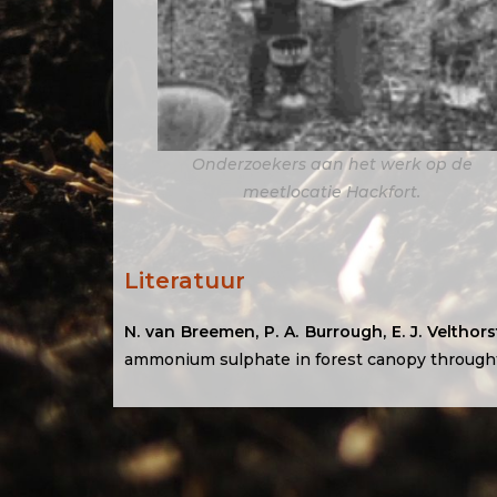
Onderzoekers aan het werk op de
meetlocatie Hackfort.
Literatuur
N. van Breemen, P. A. Burrough, E. J. Velthors
ammonium sulphate in forest canopy throughf