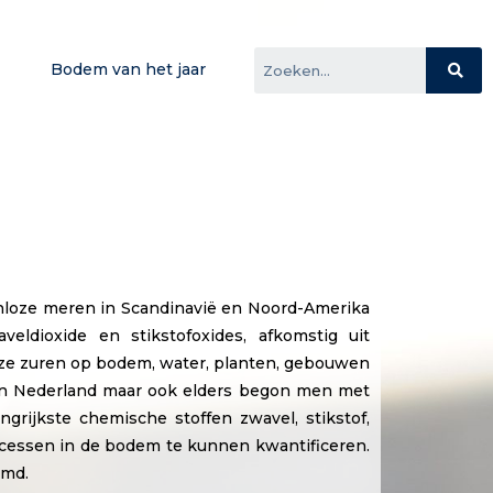
Bodem van het jaar
enloze meren in Scandinavië en Noord-Amerika
ldioxide en stikstofoxides, afkomstig uit
deze zuren op bodem, water, planten, gebouwen
 In Nederland maar ook elders begon men met
rijkste chemische stoffen zwavel, stikstof,
ocessen in de bodem te kunnen kwantificeren.
emd.