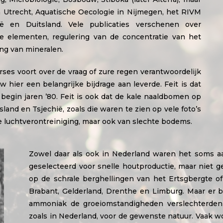
 Utrecht, Aquatische Oecologie in Nijmegen, het RIVM
ë en Duitsland. Vele publicaties verschenen over
 elementen, regulering van de concentratie van het
ng van mineralen.
ses voort over de vraag of zure regen verantwoordelijk
hier een belangrijke bijdrage aan leverde. Feit is dat
 begin jaren ’80. Feit is ook dat de kale naaldbomen op
land en Tsjechië, zoals die waren te zien op vele foto’s
eme luchtverontreiniging, maar ook van slechte bodems.
Zowel daar als ook in Nederland waren het soms a
geselecteerd voor snelle houtproductie, maar niet 
op de schrale berghellingen van het Ertsgbergte 
Brabant, Gelderland, Drenthe en Limburg. Maar er b
ammoniak de groeiomstandigheden verslechterden
zoals in Nederland, voor de gewenste natuur. Vaak wo