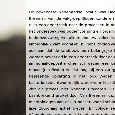
De bekendste Nederlandse locatie was Hac
Breemen van de vakgroep Bodemkunde en G
1979 een onderzoek naar de processen in d
het onderzoek was bodemvorming en organisc
bodemverzuring niet alleen door zwaveloxide, 
ammoniak kwam vooral vrij bij het uitrijden 
ook aan dat de landbouw een belangrijke 
werden bevestigd in een onderzoek door de Un
ammoniakdepositie, chemisch gezien een ba
nitraat (nitrificatie) en dat nog bij een z
heersende opvatting in het (ook Wageni
bacteriën verantwoordelijk waren voor het ni
vier dit proces niet konden uitvoeren. He
baanbrekend artikel door Van Breemen c.s.
microbiologen aan dat in bossen vooral schim
lage zuurgraad actief bleven. Er volgde e
Wageningen, samen met Luchtverontreinigin