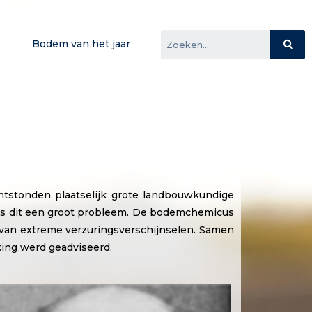
Bodem van het jaar
tstonden plaatselijk grote landbouwkundige
as dit een groot probleem. De bodemchemicus
s van extreme
verzuringsverschijnselen
. Samen
king werd geadviseerd.