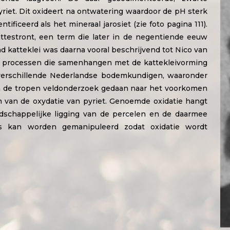
iet. Dit oxideert na ontwatering waardoor de pH sterk
tificeerd als het mineraal jarosiet (zie foto pagina 111).
ttestront, een term die later in de negentiende eeuw
nd katteklei was daarna vooral beschrijvend tot Nico van
 processen die samenhangen met de kattekleivorming
 verschillende Nederlandse bodemkundigen, waaronder
 de tropen veldonderzoek gedaan naar het voorkomen
n van de oxydatie van pyriet. Genoemde oxidatie hangt
schappelijke ligging van de percelen en de daarmee
s kan worden gemanipuleerd zodat oxidatie wordt