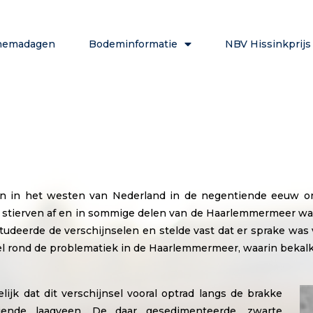
hemadagen
Bodeminformatie
NBV Hissinkprijs
en in het westen van Nederland in de negentiende eeuw on
 stierven af en in sommige delen van de Haarlemmermeer w
udeerde de verschijnselen en stelde vast dat er sprake wa
ikel rond de problematiek in de Haarlemmermeer, waarin bekal
jk dat dit verschijnsel vooral optrad langs de brakke
ende laagveen. De daar gesedimenteerde, zwarte