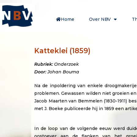
Home
Over NBV
T
Katteklei (1859)
Rubriek:
Onderzoek
Door:
Johan Bouma
Na de inpoldering van enkele droogmakerij
problemen. Gewassen wilden niet groeien en
Jacob Maarten van Bemmelen (1830-1911) best
met J. Boeke publiceerde hij in 1859 een art
In de loop van de volgende eeuw werd duideli
oostoever aan de flanken van het groei