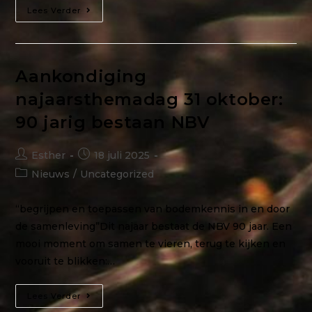
Lees Verder
Aankondiging
najaarsthemadag 31 oktober:
90 jarig bestaan NBV
Esther
18 juli 2025
Nieuws
/
Uncategorized
“begrijpen en toepassen van bodemkennis in en door
de samenleving”Dit najaar bestaat de NBV 90 jaar. Een
mooi moment om samen te vieren, terug te kijken en
vooruit te blikken:…
Lees Verder