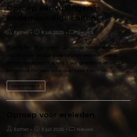
Oproep aanvullingen
bodemkundige canon!
Esther
8 juli 2025
Nieuws
Tijdens het 75 jarig bestaan van de NBV is de canon
van de Nederlandse bodemkunde gepresenteerd
(https://bodems.nl/canon). 5 jaar geleden is de canon
aangevuld met een tekst over Cees Edelman.…
Lees Verder
Oproep voor ereleden
Esther
3 juli 2025
Nieuws