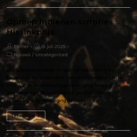
Oproep indienen scripties
Hissinkprijs
Esther
15 juli 2025
Nieuws
/
Uncategorized
Beste bodemkundige (in spe) (of betrokkene bij
bodemkundig onderzoek), Vanuit het bestuur van de
Nederlands Bodemkundige Vereniging willen wij u
attenderen op de Hissinkprijs. De Nederlandse
Bodemkundige Vereniging (NBV) kent elk…
Lees Verder