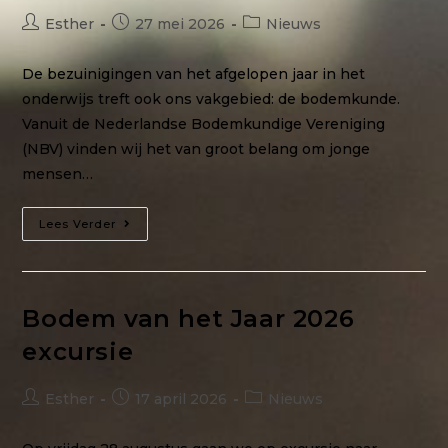
Esther
27 mei 2026
Nieuws
De bezuinigingen van het afgelopen jaar in het
onderwijs treft ook ons vakgebied: de bodemkunde.
Vanuit de Nederlandse Bodemkundige Vereniging
(NBV) vinden wij het van groot belang om jonge
mensen…
Lees Verder
Bodem van het Jaar 2026
excursie
Esther
17 april 2026
Nieuws