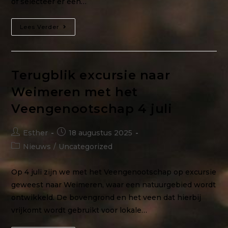
of selecteer er een…
Lees Verder
Terugblik excursie naar
Weimeren met het
Veengenootschap 4 juli
Esther
18 augustus 2025
Nieuws
/
Uncategorized
Op 4 juli zijn we met het Veengenootschap op excursie
geweest naar Weimeren, waar een natuurgebied wordt
ontwikkeld. De bovengrond en het veen dat hierbij
vrijkomt wordt gebruikt voor lokale…