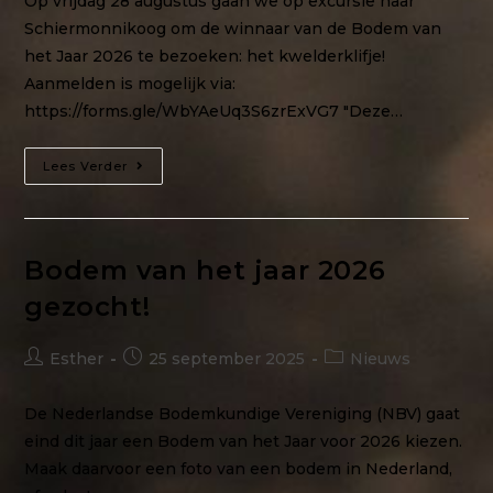
Op vrijdag 28 augustus gaan we op excursie naar
Schiermonnikoog om de winnaar van de Bodem van
het Jaar 2026 te bezoeken: het kwelderklifje!
Aanmelden is mogelijk via:
https://forms.gle/WbYAeUq3S6zrExVG7 "Deze…
Lees Verder
Bodem van het jaar 2026
gezocht!
Esther
25 september 2025
Nieuws
De Nederlandse Bodemkundige Vereniging (NBV) gaat
eind dit jaar een Bodem van het Jaar voor 2026 kiezen.
Maak daarvoor een foto van een bodem in Nederland,