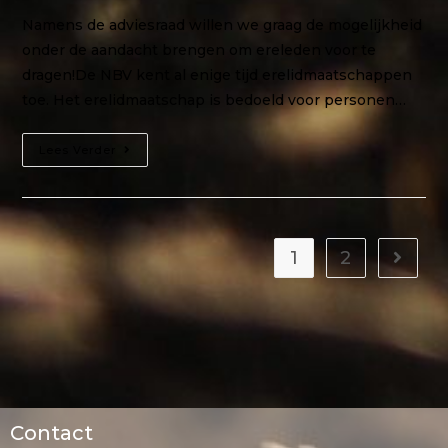
Namens de adviesraad willen we graag de mogelijkheid
onder de aandacht brengen om ereleden voor te
dragen!De NBV kent al enige tijd erelidmaatschappen
toe. Het erelidmaatschap is bedoeld voor personen…
Lees Verder
1
2
Contact