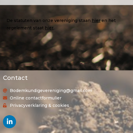
De statuten van onze vereniging staan
hier
en het
regelement staat
hier
.
Contact
Bodemkundigevereniging@gmail.com
Online contactformulier
Privacyverklaring & cookies