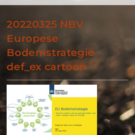
20220325 NBV
Europese
Bodemstrategie
def_ex cartoon